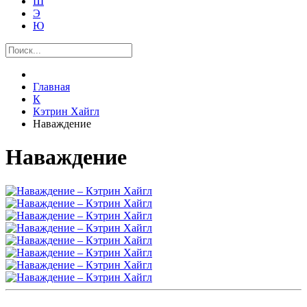
Ш
Э
Ю
Главная
К
Кэтрин Хайгл
Наваждение
Наваждение