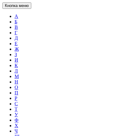
Кнопка меню
А
Б
В
Г
Д
Е
Ж
З
И
К
Л
М
Н
О
П
Р
С
Т
У
Ф
Х
Ч