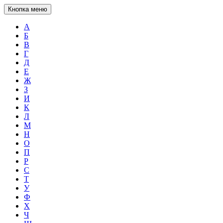
Кнопка меню
А
Б
В
Г
Д
Е
Ж
З
И
К
Л
М
Н
О
П
Р
С
Т
У
Ф
Х
Ч