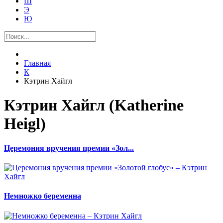
Ш
Э
Ю
Главная
К
Кэтрин Хайгл
Кэтрин Хайгл (Katherine
Heigl)
Церемония вручения премии «Зол...
Немножко беременна