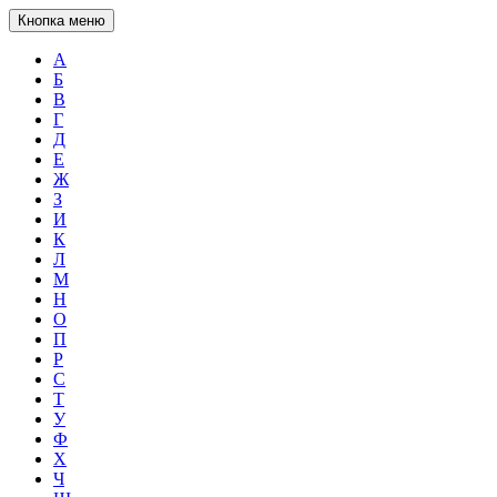
Кнопка меню
А
Б
В
Г
Д
Е
Ж
З
И
К
Л
М
Н
О
П
Р
С
Т
У
Ф
Х
Ч