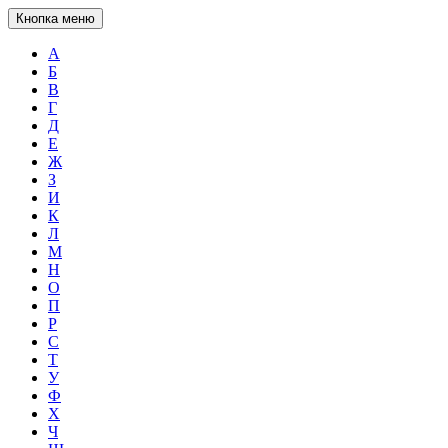
Кнопка меню
А
Б
В
Г
Д
Е
Ж
З
И
К
Л
М
Н
О
П
Р
С
Т
У
Ф
Х
Ч