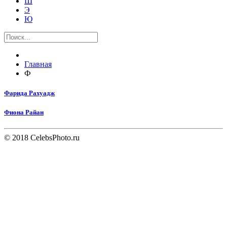
Ш
Э
Ю
Главная
Ф
Фарида Рахуадж
Фиона Райан
© 2018 CelebsPhoto.ru