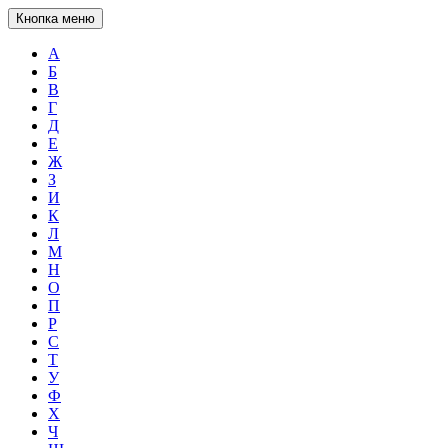
Кнопка меню
А
Б
В
Г
Д
Е
Ж
З
И
К
Л
М
Н
О
П
Р
С
Т
У
Ф
Х
Ч