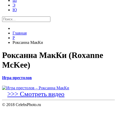
Ш
Э
Ю
Главная
Р
Роксанна МакКи
Роксанна МакКи (Roxanne
McKee)
Игра престолов
>>> Смотреть видео
© 2018 CelebsPhoto.ru