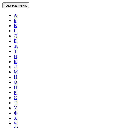
Кнопка меню
А
Б
В
Г
Д
Е
Ж
З
И
К
Л
М
Н
О
П
Р
С
Т
У
Ф
Х
Ч