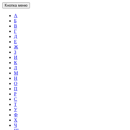
Кнопка меню
А
Б
В
Г
Д
Е
Ж
З
И
К
Л
М
Н
О
П
Р
С
Т
У
Ф
Х
Ч