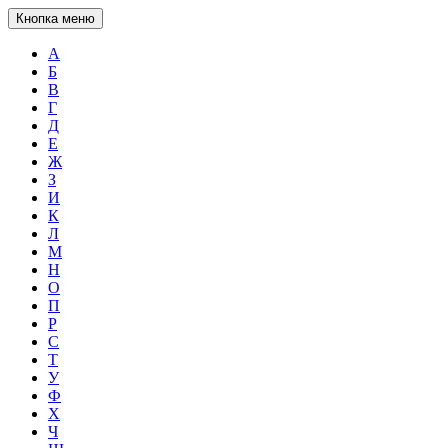
Кнопка меню
А
Б
В
Г
Д
Е
Ж
З
И
К
Л
М
Н
О
П
Р
С
Т
У
Ф
Х
Ч