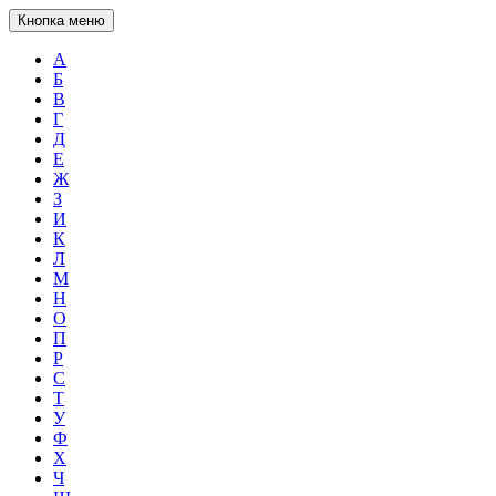
Кнопка меню
А
Б
В
Г
Д
Е
Ж
З
И
К
Л
М
Н
О
П
Р
С
Т
У
Ф
Х
Ч