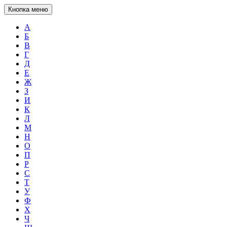
Кнопка меню
А
Б
В
Г
Д
Е
Ж
З
И
К
Л
М
Н
О
П
Р
С
Т
У
Ф
Х
Ч