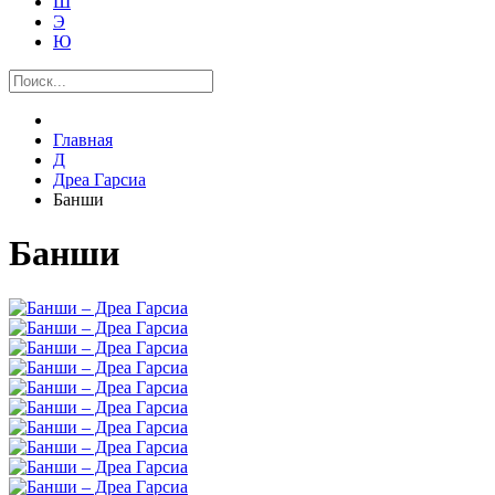
Ш
Э
Ю
Главная
Д
Дреа Гарсиа
Банши
Банши