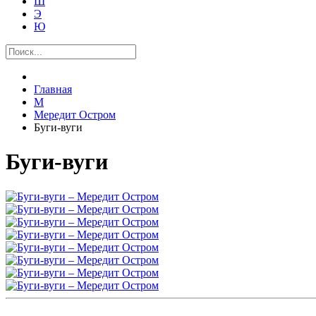
Ш
Э
Ю
Главная
М
Мередит Остром
Буги-вуги
Буги-вуги