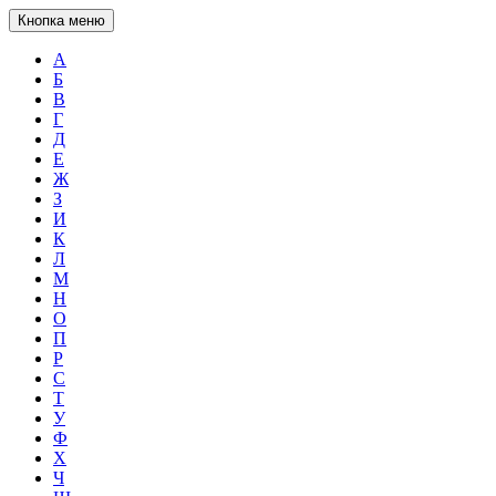
Кнопка меню
А
Б
В
Г
Д
Е
Ж
З
И
К
Л
М
Н
О
П
Р
С
Т
У
Ф
Х
Ч