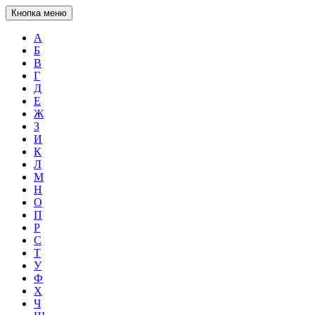
Кнопка меню
А
Б
В
Г
Д
Е
Ж
З
И
К
Л
М
Н
О
П
Р
С
Т
У
Ф
Х
Ч