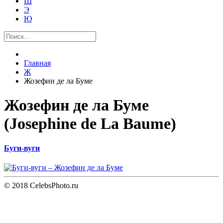
Ш
Э
Ю
Главная
Ж
Жозефин де ла Буме
Жозефин де ла Буме
(Josephine de La Baume)
Буги-вуги
© 2018 CelebsPhoto.ru