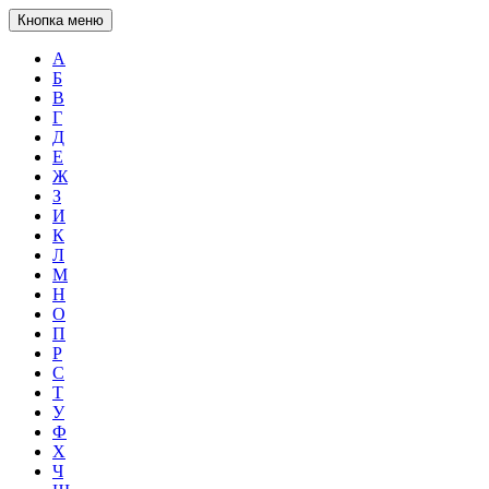
Кнопка меню
А
Б
В
Г
Д
Е
Ж
З
И
К
Л
М
Н
О
П
Р
С
Т
У
Ф
Х
Ч