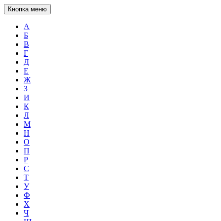
Кнопка меню
А
Б
В
Г
Д
Е
Ж
З
И
К
Л
М
Н
О
П
Р
С
Т
У
Ф
Х
Ч