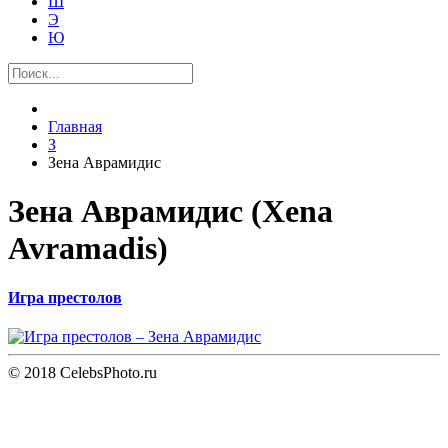
Ш
Э
Ю
Главная
З
Зена Аврамидис
Зена Аврамидис (Xena
Avramadis)
Игра престолов
© 2018 CelebsPhoto.ru