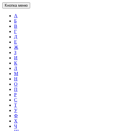
Кнопка меню
А
Б
В
Г
Д
Е
Ж
З
И
К
Л
М
Н
О
П
Р
С
Т
У
Ф
Х
Ч