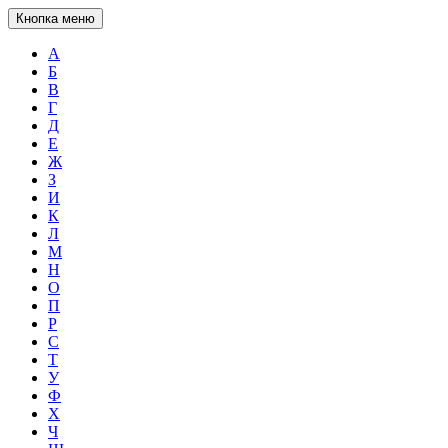
Кнопка меню
А
Б
В
Г
Д
Е
Ж
З
И
К
Л
М
Н
О
П
Р
С
Т
У
Ф
Х
Ч