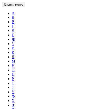
Кнопка меню
А
Б
В
Г
Д
Е
Ж
З
И
К
Л
М
Н
О
П
Р
С
Т
У
Ф
Х
Ч