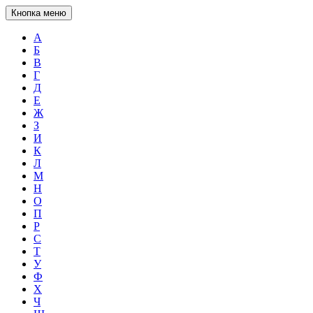
Кнопка меню
А
Б
В
Г
Д
Е
Ж
З
И
К
Л
М
Н
О
П
Р
С
Т
У
Ф
Х
Ч