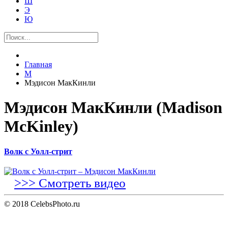
Ш
Э
Ю
Главная
М
Мэдисон МакКинли
Мэдисон МакКинли (Madison
McKinley)
Волк с Уолл-стрит
>>> Смотреть видео
© 2018 CelebsPhoto.ru