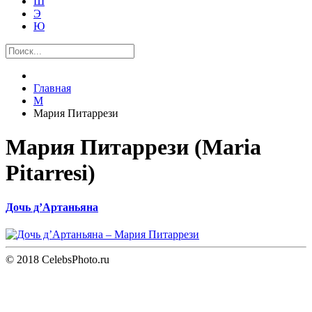
Ш
Э
Ю
Главная
М
Мария Питаррези
Мария Питаррези (Maria
Pitarresi)
Дочь д’Артаньяна
© 2018 CelebsPhoto.ru