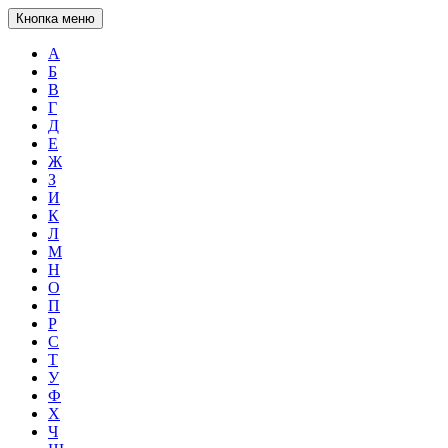
Кнопка меню
А
Б
В
Г
Д
Е
Ж
З
И
К
Л
М
Н
О
П
Р
С
Т
У
Ф
Х
Ч