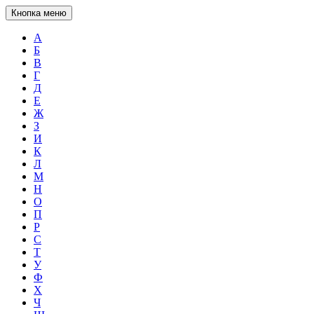
Кнопка меню
А
Б
В
Г
Д
Е
Ж
З
И
К
Л
М
Н
О
П
Р
С
Т
У
Ф
Х
Ч