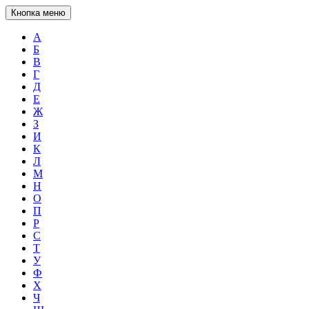
Кнопка меню
А
Б
В
Г
Д
Е
Ж
З
И
К
Л
М
Н
О
П
Р
С
Т
У
Ф
Х
Ч