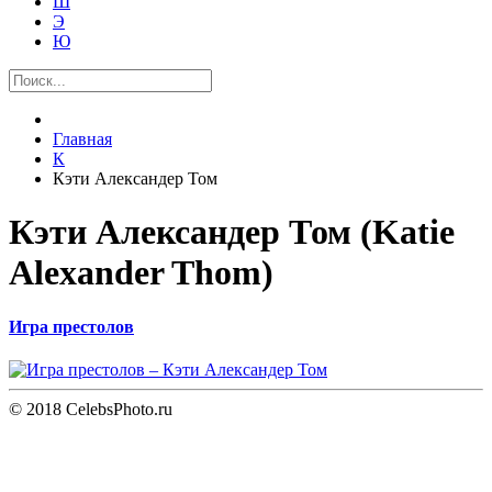
Ш
Э
Ю
Главная
К
Кэти Александер Том
Кэти Александер Том (Katie
Alexander Thom)
Игра престолов
© 2018 CelebsPhoto.ru