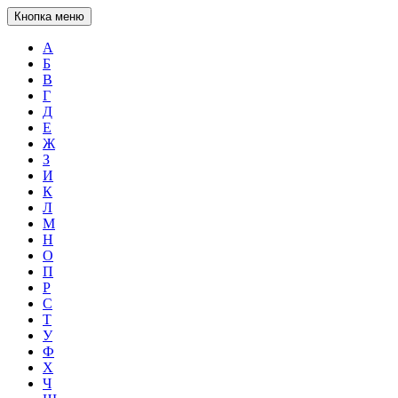
Кнопка меню
А
Б
В
Г
Д
Е
Ж
З
И
К
Л
М
Н
О
П
Р
С
Т
У
Ф
Х
Ч