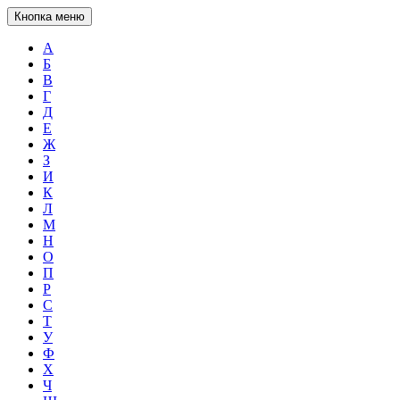
Кнопка меню
А
Б
В
Г
Д
Е
Ж
З
И
К
Л
М
Н
О
П
Р
С
Т
У
Ф
Х
Ч