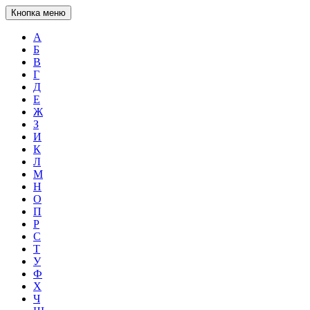
Кнопка меню
А
Б
В
Г
Д
Е
Ж
З
И
К
Л
М
Н
О
П
Р
С
Т
У
Ф
Х
Ч