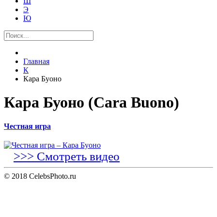
Ш
Э
Ю
Главная
К
Кара Буоно
Кара Буоно (Cara Buono)
Честная игра
>>> Смотреть видео
© 2018 CelebsPhoto.ru