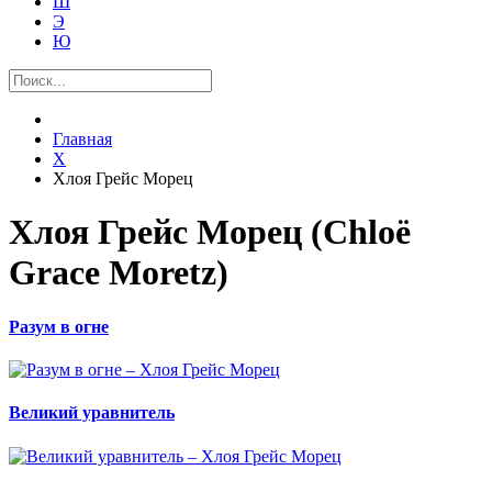
Ш
Э
Ю
Главная
Х
Хлоя Грейс Морец
Хлоя Грейс Морец (Chloë
Grace Moretz)
Разум в огне
Великий уравнитель