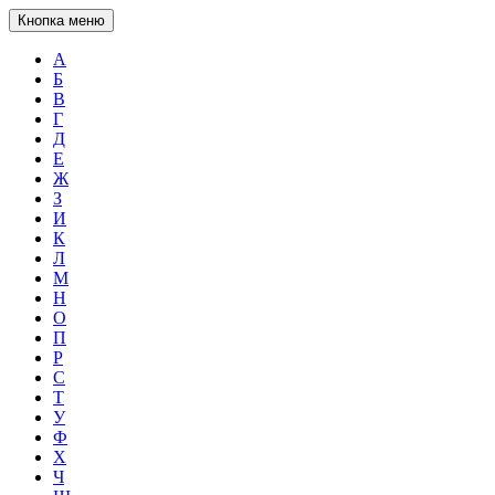
Кнопка меню
А
Б
В
Г
Д
Е
Ж
З
И
К
Л
М
Н
О
П
Р
С
Т
У
Ф
Х
Ч