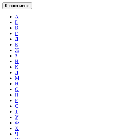
Кнопка меню
А
Б
В
Г
Д
Е
Ж
З
И
К
Л
М
Н
О
П
Р
С
Т
У
Ф
Х
Ч