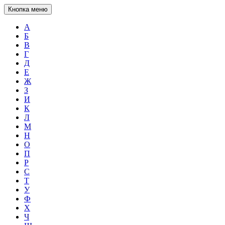
Кнопка меню
А
Б
В
Г
Д
Е
Ж
З
И
К
Л
М
Н
О
П
Р
С
Т
У
Ф
Х
Ч