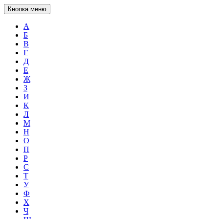
Кнопка меню
А
Б
В
Г
Д
Е
Ж
З
И
К
Л
М
Н
О
П
Р
С
Т
У
Ф
Х
Ч