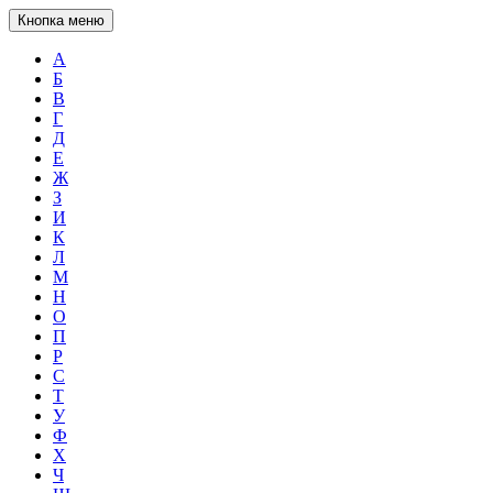
Кнопка меню
А
Б
В
Г
Д
Е
Ж
З
И
К
Л
М
Н
О
П
Р
С
Т
У
Ф
Х
Ч