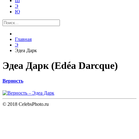
Ш
Э
Ю
Главная
Э
Эдеа Дарк
Эдеа Дарк (Edéa Darcque)
Верность
© 2018 CelebsPhoto.ru