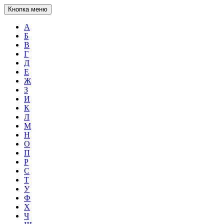
Кнопка меню
А
Б
В
Г
Д
Е
Ж
З
И
К
Л
М
Н
О
П
Р
С
Т
У
Ф
Х
Ч