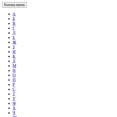
Кнопка меню
А
Б
В
Г
Д
Е
Ж
З
И
К
Л
М
Н
О
П
Р
С
Т
У
Ф
Х
Ч