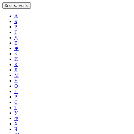
Кнопка меню
А
Б
В
Г
Д
Е
Ж
З
И
К
Л
М
Н
О
П
Р
С
Т
У
Ф
Х
Ч