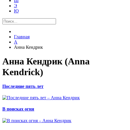
Ш
Э
Ю
Главная
А
Анна Кендрик
Анна Кендрик (Anna
Kendrick)
Последние пять лет
В поисках огня