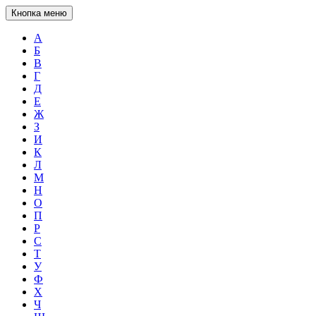
Кнопка меню
А
Б
В
Г
Д
Е
Ж
З
И
К
Л
М
Н
О
П
Р
С
Т
У
Ф
Х
Ч