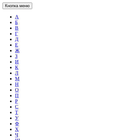
Кнопка меню
А
Б
В
Г
Д
Е
Ж
З
И
К
Л
М
Н
О
П
Р
С
Т
У
Ф
Х
Ч