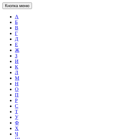
Кнопка меню
А
Б
В
Г
Д
Е
Ж
З
И
К
Л
М
Н
О
П
Р
С
Т
У
Ф
Х
Ч